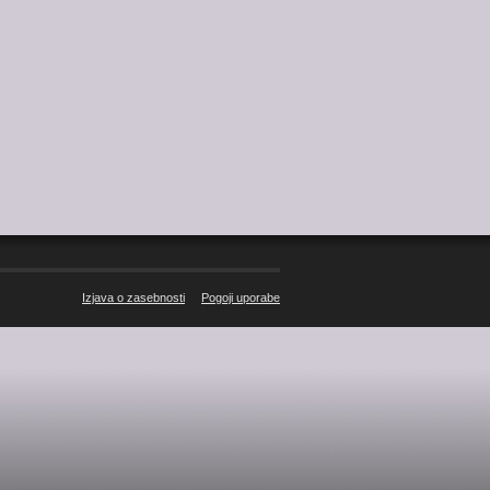
Izjava o zasebnosti
Pogoji uporabe