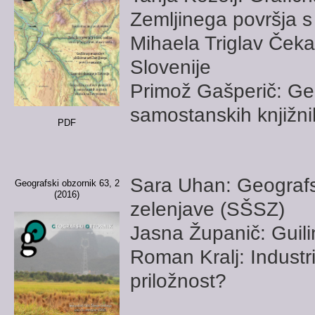
Zemljinega površja 
Mihaela Triglav Čeka
Slovenije
Primož Gašperič: Geo
samostanskih knjižn
PDF
Sara Uhan: Geografs
Geografski obzornik 63, 2
(2016)
zelenjave (SŠSZ)
Jasna Županič: Guili
Roman Kralj: Industri
priložnost?