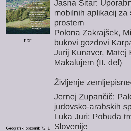
Jasna Sitar: Uporab
mobilnih aplikacij za
prostem
Polona Zakrajšek, Mi
bukovi gozdovi Karpa
PDF
Jurij Kunaver, Matej
Makalujem (II. del)
Življenje zemljepisn
Jernej Zupančič: Pale
judovsko-arabskih 
Luka Juri: Pobuda tre
Slovenije
Geografski obzornik 72, 1