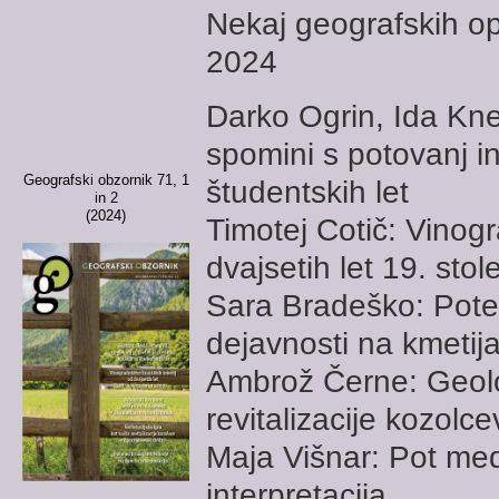
Nekaj geografskih opa
2024
Darko Ogrin, Ida Knez
spomini s potovanj in 
Geografski obzornik 71, 1
študentskih let
in 2
(2024)
Timotej Cotič: Vinogr
dvajsetih let 19. stol
Sara Bradeško: Poten
dejavnosti na kmetija
Ambrož Černe: Geolok
revitalizacije kozolce
Maja Višnar: Pot med
interpretacija