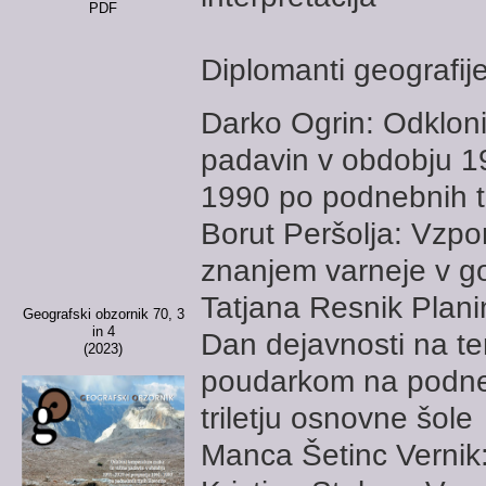
PDF
Diplomanti geografij
Darko Ogrin: Odkloni
padavin v obdobju 
1990 po podnebnih ti
Borut Peršolja: Vzpo
znanjem varneje v g
Tatjana Resnik Plani
Geografski obzornik 70, 3
in 4
Dan dejavnosti na te
(2023)
poudarkom na podne
triletju osnovne šole
Manca Šetinc Vernik: