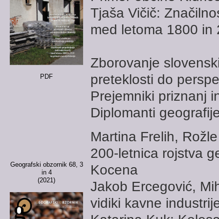
Tjaša Vičič: Značilno
med letoma 1800 in 
Zborovanje slovensk
preteklosti do perspe
PDF
Prejemniki priznanj 
Diplomanti geografij
Martina Frelih, Rožl
200-letnica rojstva g
Geografski obzornik 68, 3
Kocena
in 4
(2021)
Jakob Ercegović, Mi
vidiki kavne industri