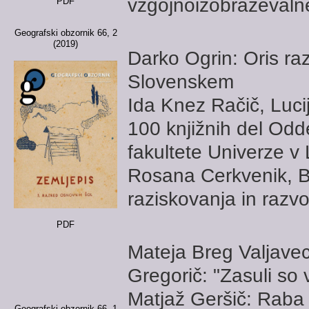
vzgojnoizobraževaln
PDF
Geografski obzornik 66, 2
(2019)
Darko Ogrin: Oris ra
Slovenskem
Ida Knez Račič, Lucij
100 knjižnih del Odd
fakultete Univerze v 
Rosana Cerkvenik, Bo
raziskovanja in razv
PDF
Mateja Breg Valjavec
Gregorič: "Zasuli so 
Matjaž Geršič: Raba 
Geografski obzornik 66, 1