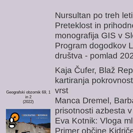
Nursultan po treh le
Preteklost in prihodno
monografija GIS v Sl
Program dogodkov L
društva - pomlad 20
Kaja Čufer, Blaž R
kartiranja pokrovnosti
vrst
Geografski obzornik 69, 1
in 2
Manca Dremel, Barb
(2022)
prisotnosti azbesta v
Eva Kotnik: Vloga ml
Primer občine Kidrič