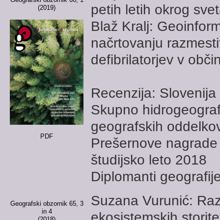
petih letih okrog sve
(2019)
Blaž Kralj: Geoinfor
načrtovanju razmesti
defibrilatorjev v občin
Recenzija: Slovenija 
Skupno hidrogeograf
geografskih oddelko
PDF
Prešernove nagrade 
študijsko leto 2018
Diplomanti geografij
Suzana Vurunić: Raz
Geografski obzornik 65, 3
in 4
ekosistemskih storite
(2018)