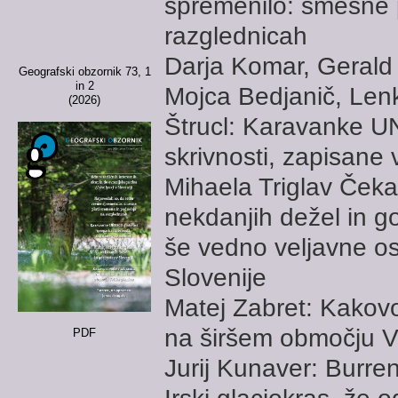
spremenilo: smešne 
razglednicah
Darja Komar, Gerald
Geografski obzornik 73, 1
in 2
Mojca Bedjanič, Len
(2026)
Štrucl: Karavanke U
skrivnosti, zapisane
Mihaela Triglav Čeka
nekdanjih dežel in go
še vedno veljavne os
Slovenije
Matej Zabret: Kakovo
na širšem območju Ve
PDF
Jurij Kunaver: Burre