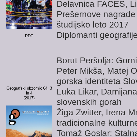
Delavnica FACES, Li
Prešernove nagrade 
študijsko leto 2017
Diplomanti geografij
PDF
Borut Peršolja: Gorni
Peter Mikša, Matej O
gorska identiteta Sl
Geografski obzornik 64, 3
Luka Likar, Damijana
in 4
(2017)
slovenskih gorah
Žiga Zwitter, Irena M
tradicionalne kultur
Tomaž Goslar: Stalna