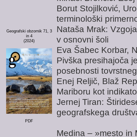
Borut Stojilković, Uro
terminološki primern
Nataša Mrak: Vzgoja 
Geografski obzornik 71, 3
in 4
v osnovni šoli
(2024)
Eva Šabec Korbar, N
Pivška presihajoča j
posebnosti tovrstneg
Enej Reljič, Blaž Re
Mariboru kot indikat
Jernej Tiran: Štirides
geografskega društv
PDF
Medina – »mesto in