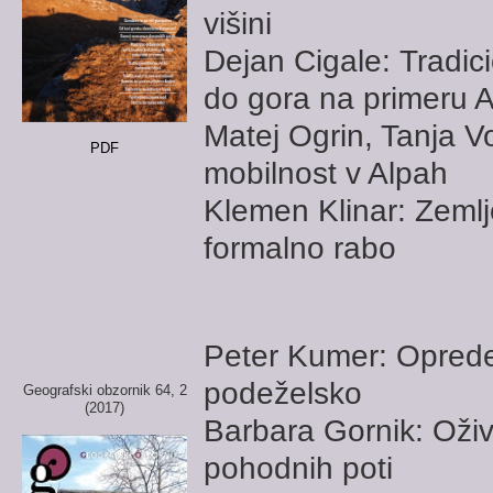
višini
Dejan Cigale: Tradic
do gora na primeru 
Matej Ogrin, Tanja Vo
PDF
mobilnost v Alpah
Klemen Klinar: Zeml
formalno rabo
Peter Kumer: Opredel
podeželsko
Geografski obzornik 64, 2
(2017)
Barbara Gornik: Oživ
pohodnih poti