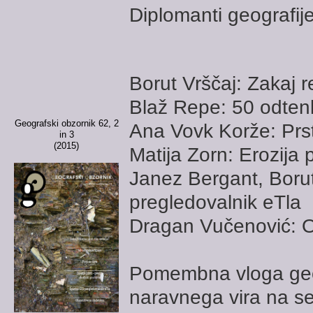
Diplomanti geografij
Borut Vrščaj: Zakaj r
Blaž Repe: 50 odten
Geografski obzornik 62, 2
Ana Vovk Korže: Prst
in 3
(2015)
Matija Zorn: Erozija p
Janez Bergant, Borut
pregledovalnik eTla
Dragan Vučenović: O
Pomembna vloga geogra
naravnega vira na se