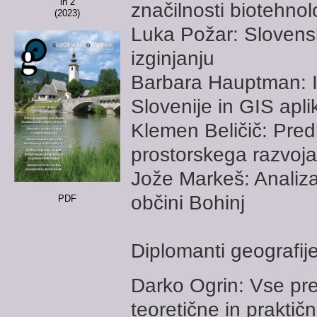
in 2
značilnosti biotehnolo
(2023)
Luka Požar: Slovens
izginjanju
Barbara Hauptman: I
Slovenije in GIS apli
Klemen Beličič: Pre
prostorskega razvoja
Jože Markeš: Analiza 
občini Bohinj
PDF
Diplomanti geografij
Darko Ogrin: Vse pre
teoretične in prakti