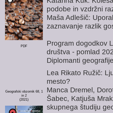
Katarina Kuk: Kolesa
podobe in vzdržni ra
Maša Adlešič: Uporab
zaznavanje razlik gos
Program dogodkov L
PDF
društva - pomlad 20
Diplomanti geografij
Lea Rikato Ružič: Lj
mesto?
Manca Dremel, Dorot
Geografski obzornik 68, 1
in 2
Šabec, Katjuša Mrak,
(2021)
skupnega študiju geo