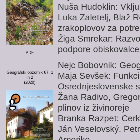
Nuša Hudoklin: Vključ
Luka Zaletelj, Blaž 
zrakoplovov za potreb
Žiga Smrekar: Razvoj
podpore obiskovalce
PDF
Nejc Bobovnik: Geog
Geografski obzornik 67, 1
Maja Sevšek: Funkci
in 2
(2020)
Osrednjeslovenske st
Žana Radivo, Gregor 
plinov iz živinoreje
Branka Razpet: Cerkn
Ján Veselovský, Petr
Amerike