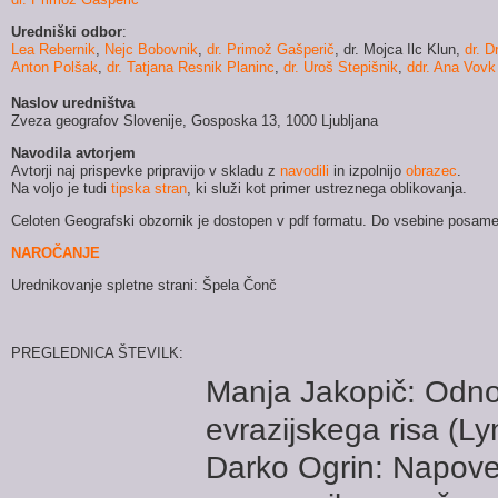
Uredniški odbor
:
Lea Rebernik
,
Nejc Bobovnik
,
dr. Primož Gašperič
,
dr. Mojca Ilc Klun
,
dr. D
Anton Polšak
,
dr. Tatjana Resnik Planinc
,
dr. Uroš Stepišnik
,
ddr. Ana Vovk
Naslov uredništva
Zveza geografov Slovenije, Gosposka 13, 1000 Ljubljana
Navodila avtorjem
Avtorji naj prispevke pripravijo v skladu z
navodili
in izpolnijo
obrazec
.
Na voljo je tudi
tipska stran
, ki služi kot primer ustreznega oblikovanja.
Celoten Geografski obzornik je dostopen v pdf formatu. Do vsebine posamez
NAROČANJE
Urednikovanje spletne strani: Špela Čonč
PREGLEDNICA ŠTEVILK:
Manja Jakopič: Odnos
evrazijskega risa (Lyn
Darko Ogrin: Napove