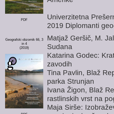
Univerzitetna Preše
PDF
2019 Diplomanti geog
Matjaž Geršič, M. Ja
Geografski obzornik 66, 3
in 4
Sudana
(2019)
Katarina Godec: Krat
zavodih
Tina Pavlin, Blaž Re
parka Strunjan
Ivana Žigon, Blaž Re
rastlinskih vrst na p
Maja Sirše: Izobražev