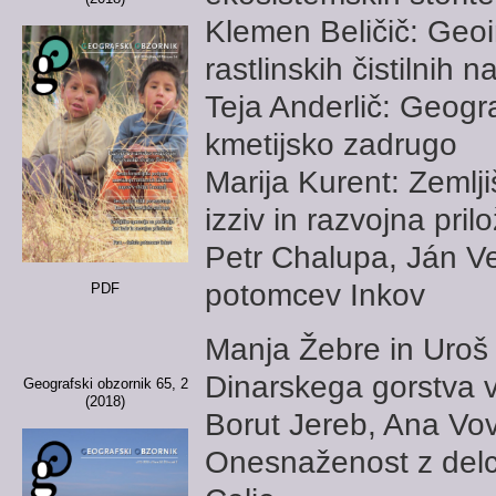
Klemen Beličič: Geo
rastlinskih čistilnih 
Teja Anderlič: Geogr
kmetijsko zadrugo
Marija Kurent: Zemlj
izziv in razvojna pril
Petr Chalupa, Ján V
potomcev Inkov
PDF
Manja Žebre in Uroš 
Dinarskega gorstva v
Geografski obzornik 65, 2
(2018)
Borut Jereb, Ana Vo
Onesnaženost z delc