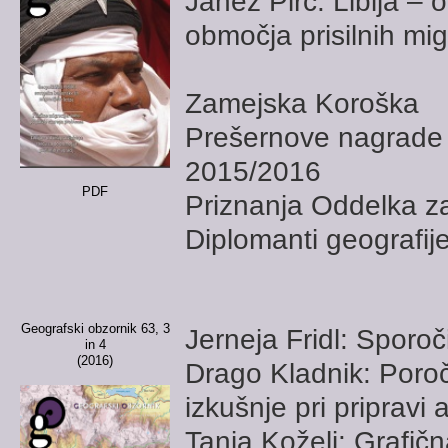
Janez Pirc: Libija – 
območja prisilnih mig
Zamejska Koroška
Prešernove nagrade 
2015/2016
PDF
Priznanja Oddelka za
Diplomanti geografij
Geografski obzornik 63, 3
Jerneja Fridl: Sporo
in 4
(2016)
Drago Kladnik: Poroč
izkušnje pri pripravi 
Tanja Koželj: Grafič