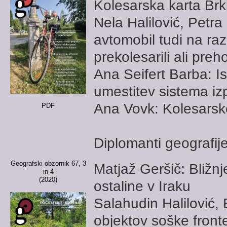
Kolesarska karta Brk
Nela Halilović, Petr
avtomobil tudi na raz
prekolesarili ali preho
Ana Seifert Barba: Is
umestitev sistema iz
Ana Vovk: Kolesarske
PDF
Diplomanti geografij
Geografski obzornik 67, 3
Matjaž Geršič: Bližn
in 4
(2020)
ostaline v Iraku
Salahudin Halilović,
objektov soške front