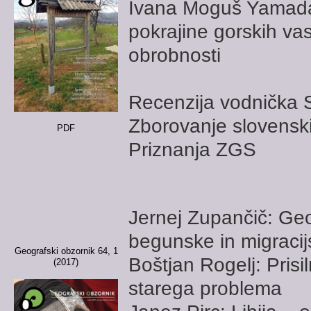
Ivana Moguš Yamada:
pokrajine gorskih va
obrobnosti
Recenzija vodnička S
Zborovanje slovenski
PDF
Priznanja ZGS
Jernej Zupančič: Geop
begunske in migracij
Geografski obzornik 64, 1
Boštjan Rogelj: Prisi
(2017)
starega problema