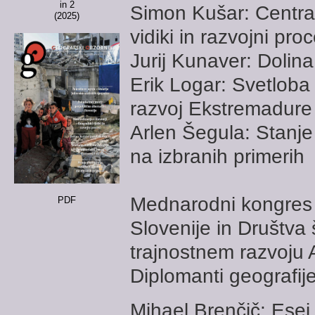
in 2
Simon Kušar: Centrali
(2025)
vidiki in razvojni proc
Jurij Kunaver: Doli
Erik Logar: Svetloba 
razvoj Ekstremadure
Arlen Šegula: Stanje
na izbranih primerih
Mednarodni kongres 
PDF
Slovenije in Društva
trajnostnem razvoju 
Diplomanti geografij
Mihael Brenčič: Esej 