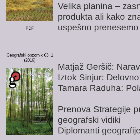
Velika planina – zas
produkta ali kako zn
uspešno prenesemo 
PDF
Geografski obzornik 63, 1
(2016)
Matjaž Geršič: Narav
Iztok Sinjur: Delovn
Tamara Raduha: Pola
Prenova Strategije p
geografski vidiki
Diplomanti geografij