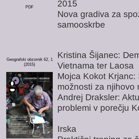
2015
PDF
Nova gradiva za spoz
samooskrbe
Kristina Šijanec: De
Geografski obzornik 62, 1
Vietnama ter Laosa
(2015)
Mojca Kokot Krjanc: 
možnosti za njihovo r
Andrej Draksler: Aktu
problemi v porečju K
Irska