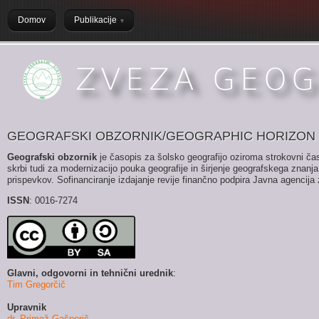
Domov
Publikacije
GEOGRAFSKI OBZORNIK/GEOGRAPHIC HORIZON
Geografski obzornik
je časopis za šolsko geografijo oziroma strokovni časo
skrbi tudi za modernizacijo pouka geografije in širjenje geografskega znanja i
prispevkov. Sofinanciranje izdajanje revije finančno podpira Javna agencij
ISSN
: 0016-7274
Glavni, odgovorni in tehnični urednik
:
Tim Gregorčič
Upravnik
dr. Primož Gašperič