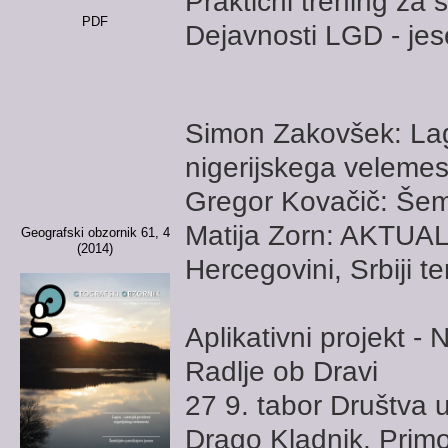
Praktični trening za 
PDF
Dejavnosti LGD - je
Simon Zakovšek: Lag
nigerijskega velemes
Gregor Kovačič: Šem
Matija Zorn: AKTUAL
Geografski obzornik 61, 4
(2014)
Hercegovini, Srbiji 
Aplikativni projekt - N
Radlje ob Dravi
27 9. tabor Društva u
Drago Kladnik, Prim