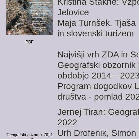
Kristina Stakne: Vzp
Jelovice
Maja Turnšek, Tjaš
in slovenski turizem
PDF
Najvišji vrh ZDA in 
Geografski obzornik 
obdobje 2014—202
Program dogodkov L
društva - pomlad 20
Jernej Tiran: Geograf
2022
Urh Drofenik, Simon
Geografski obzornik 70, 1