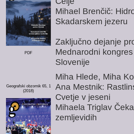
Celje
Mihael Brenčič: Hidr
Skadarskem jezeru
Zaključno dejanje p
Mednarodni kongres 
PDF
Slovenije
Miha Hlede, Miha Ko
Ana Mestnik: Rastlin
Geografski obzornik 65, 1
(2018)
Cvetje v jeseni
Mihaela Triglav Čeka
zemljevidih