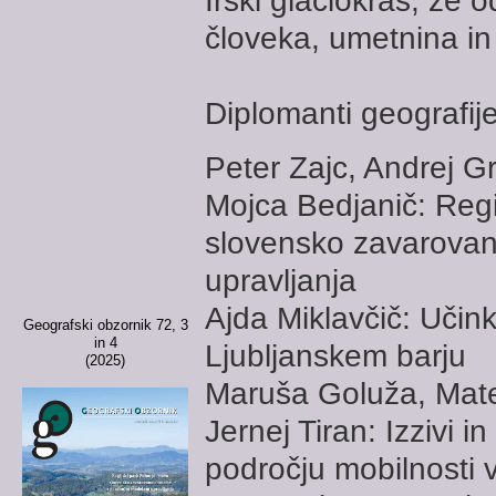
Irski glaciokras, že 
človeka, umetnina in
Diplomanti geografij
Peter Zajc, Andrej 
Mojca Bedjanič: Regi
slovensko zavarova
upravljanja
Ajda Miklavčič: Učin
Geografski obzornik 72, 3
in 4
Ljubljanskem barju
(2025)
Maruša Goluža, Mate
Jernej Tiran: Izzivi 
področju mobilnosti v