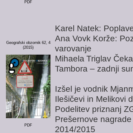
PDF
Karel Natek: Poplave
Ana Vovk Korže: Poz
Geografski obzornik 62, 4
varovanje
(2015)
Mihaela Triglav Čeka
Tambora – zadnji su
Izšel je vodnik Mjan
Ilešičevi in Melikovi
Podelitev priznanj 
Prešernove nagrade 
PDF
2014/2015