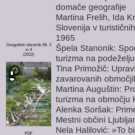
domače geografije
Martina Frelih, Ida K
Slovenija v turističn
1965
Geografski obzornik 69, 3
Špela Stanonik: Spo
in 4
(2022)
turizma na podeželju
Tina Primožič: Uprav
zavarovanih območji
Martina Auguštin: Pro
turizma na območju 
Alenka Soršak: Prime
Mestni občini Ljublja
Nela Halilović: »To b
PDF